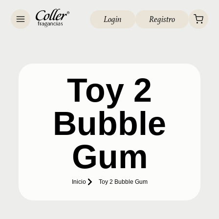
Login
Registro
Toy 2
Bubble
Gum
Inicio
Toy 2 Bubble Gum