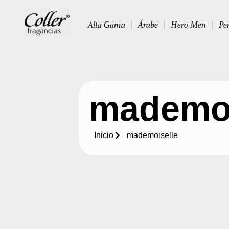
Alta Gama
|
Árabe
|
Hero Men
|
Pe
mademoi
Inicio
mademoiselle