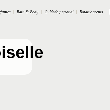
rfumes
|
Bath & Body
|
Cuidado personal
|
Botanic scents
selle