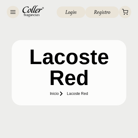
Login
Registro
Lacoste
Red
Inicio
Lacoste Red