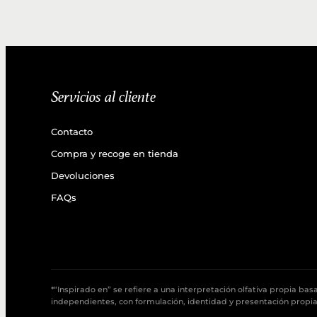
Servicios al cliente
Contacto
Compra y recoge en tienda
Devoluciones
FAQs
*“Inspirado en” se refiere a una interpretación olfativa propia b
independientes, con formulación, identidad y presentación propias,