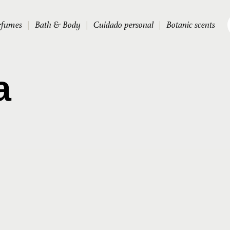
rfumes
|
Bath & Body
|
Cuidado personal
|
Botanic scents
a