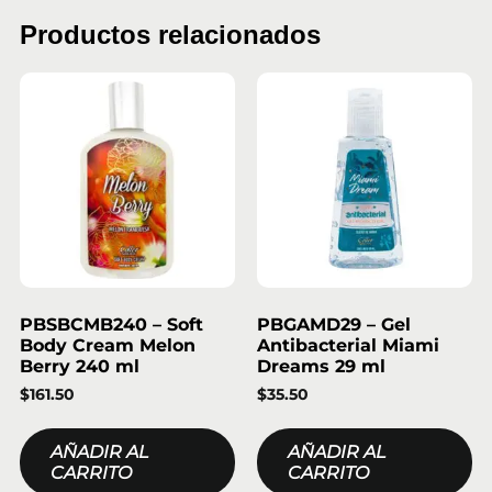
Productos relacionados
PBSBCMB240 – Soft
PBGAMD29 – Gel
Body Cream Melon
Antibacterial Miami
Berry 240 ml
Dreams 29 ml
$
161.50
$
35.50
AÑADIR AL
AÑADIR AL
CARRITO
CARRITO