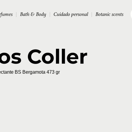
rfumes
|
Bath & Body
|
Cuidado personal
|
Botanic scents
os Coller
ante BS Bergamota 473 gr