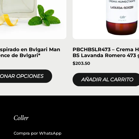
spirado en Bvlgari Man
PBCHBSLR473 – Crema 
ence de Bvlgari*
BS Lavanda Romero 473 
$
203.50
IONAR OPCIONES
AÑADIR AL CARRITO
Coller
Compra por WhatsApp