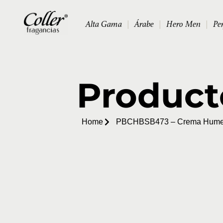
Alta Gama
|
Árabe
|
Hero Men
|
Pe
Product
Home
PBCHBSB473 – Crema Humect