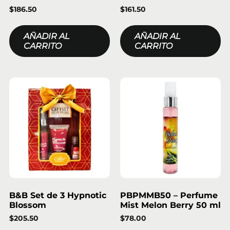
$
186.50
$
161.50
AÑADIR AL
AÑADIR AL
CARRITO
CARRITO
B&B Set de 3 Hypnotic
PBPMMB50 – Perfume
Blossom
Mist Melon Berry 50 ml
$
205.50
$
78.00