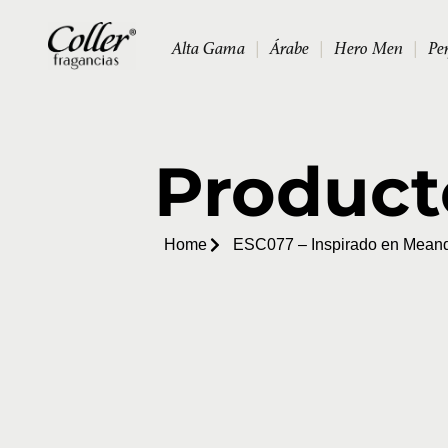
Alta Gama
|
Árabe
|
Hero Men
|
Pe
Product
Home
ESC077 – Inspirado en Mean